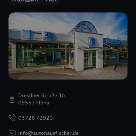
Servicepartner
e-tron
Dresdner Straße 36
09557 Flöha
03726 72920
info@autohausfischer.de