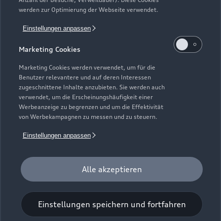
Kundenservice
Finanzierung
werden zur Optimierung der Webseite verwendet.
Garantie
Händlersuche
Aktionen & Angebote
Einstellungen anpassen
Unternehmen
Audi digital services
Audi Code
Geschäftskunden
Marketing Cookies
Karriere
myAudi
Häufige Fragen (FAQ)
Marketing Cookies werden verwendet, um für die
Investor Relations
Benutzer relevantere und auf deren Interessen
© 2026 AUDI AG. Alle Rechte vorbehalten
Audi Online Beratung
zugeschnittene Inhalte anzubieten. Sie werden auch
Presse & Media Center
verwendet, um die Erscheinungshäufigkeit einer
Impressum
Rechtliches
Hinweisgebersystem
Online-Terminvereinbarung
Werbeanzeige zu begrenzen und um die Effektivität
Datenschutz
Datenschutzinformation
Cookie-Einstellungen
von Werbekampagnen zu messen und zu steuern.
Servicekontakt
Cookie-Richtlinie
Barrierefreiheit
Audi erleben
Einstellungen anpassen
Digital Services Act
EU Data Act
Bordbuch & Bedienungsanleitungen
Newsletter
Verträge kündigen
Alle akzeptieren
1
Der Umfang des Audi CarCheck wird gegebenenfalls
fahrzeugindividuell (bzgl. Motoröl und Ladeequipment)
Einstellungen speichern und fortfahren
angepasst.