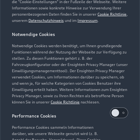
die "Cookie-Einstellungen" in der Fußzeile der Webseite. Weitere
Informationen sowie konkrete Hinweise zur Verwendung Ihrer
personenbezogenen Daten finden Sie in unserer
Cookie Richtlinie
,
unserem
Datenschutzhinweis
und im
Impressum
.
Zur Reparatur
Notwendige Cookies
Notwendige Cookies werden benötigt, um Ihnen grundlegende
Zurück nach oben
Funktionen während der Nutzung der Webseite zur Verfügung zu
stellen. Zu diesen Funktionen gehört z. B. der
Fahrzeugkonfigurator oder der Ensighten Privacy Manager (unser
Modelle
Einwilligungsmanagementtool). Der Ensighten Privacy Manager
verwendet Cookies, um Informationen darüber zu speichern, ob
und wenn ja, für welche Kategorien von Cookies Benutzer ihre
Kaufen & leasen
Alle Modelle
Einwilligung erteilt haben. Weitere Informationen zum Ensighten
Privacy Manager, sowie zu Ihren Rechten als betroffene Person
Modelle vergleichen
können Sie in unserer
Cookie Richtlinie
nachlesen.
Service & Zubehör
Neuwagensuche
Elektromodelle
Performance Cookies
Gebrauchtwagensuche
Support
Saisonale Angebote
Plug-in-Hybride
Performance Cookies sammeln Informationen
Gebrauchtwagen
darüber, wie unsere Webseite genutzt wird (z. B.
Audi Services
Über Audi
Anzahl der Besuche, Verweildauer). Diese Cookies